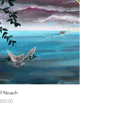
Vista rápida
f Noach
850.00