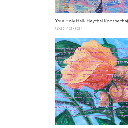
Vista rápida
Your Holy Hall- Heychal Kodshecha)
Precio
USD 2,000.00