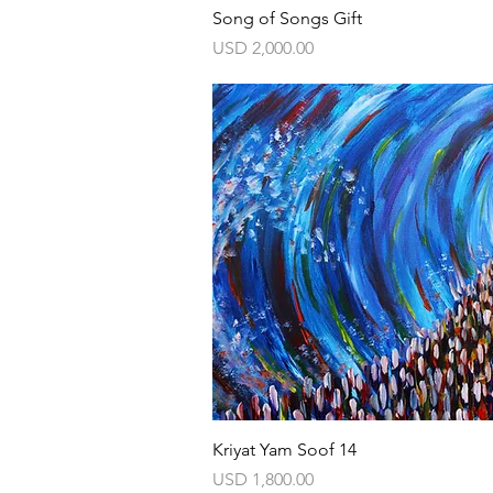
Vista rápida
Song of Songs Gift
Precio
USD 2,000.00
Vista rápida
Kriyat Yam Soof 14
Precio
USD 1,800.00