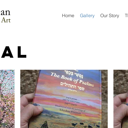
Home
Gallery
Our Story
T
cal