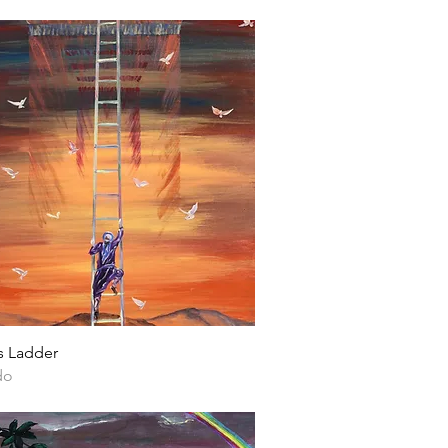
Vista rápida
s Ladder
do