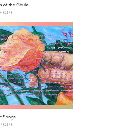
Vista rápida
s of the Geula
800.00
Vista rápida
f Songs
000.00