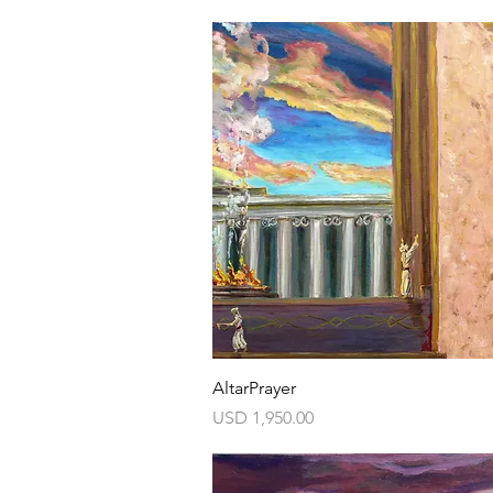
Vista rápida
AltarPrayer
Precio
USD 1,950.00