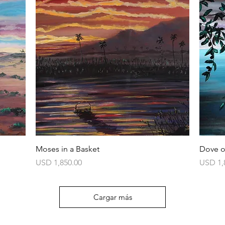
Vista rápida
Moses in a Basket
Dove o
Precio
Precio
USD 1,850.00
USD 1,
Cargar más