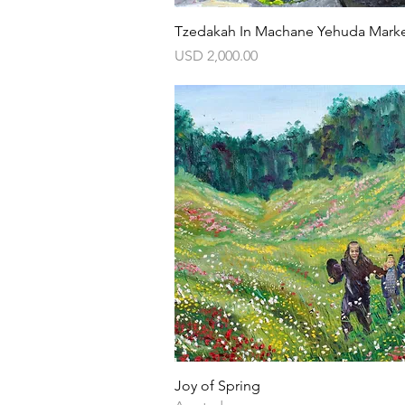
Vista rápida
Tzedakah In Machane Yehuda Mark
Precio
USD 2,000.00
Vista rápida
Joy of Spring