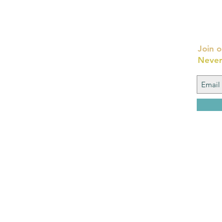
Join o
Never
FAQ
What's New
Contact Us
Back to Top