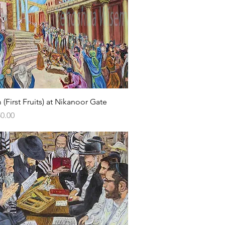
Vista rápida
 (First Fruits) at Nikanoor Gate
0.00