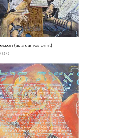
Vista rápida
esson (as a canvas print)
0.00