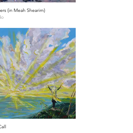
Vista rápida
ers (in Meah Shearim)
do
Vista rápida
all