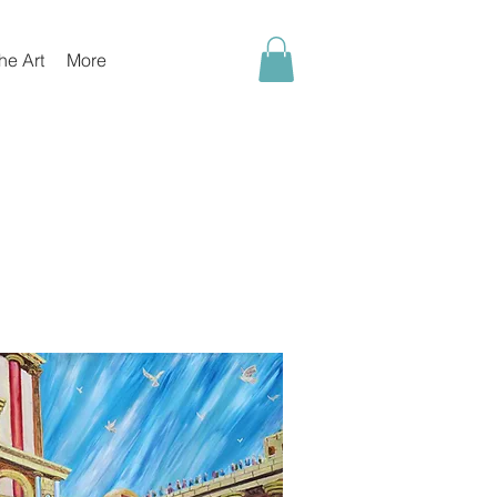
he Art
More