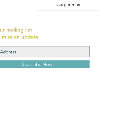
Cargar más
ur mailing list
 miss an update
Subscribe Now
Yehoshua Wi
8 Cardo, Old Ci
יהושע וייסמן