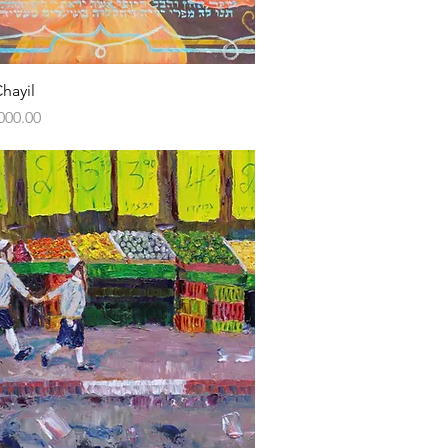
Vista rápida
hayil
000.00