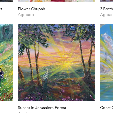
Vista rápida
et
Flower Chupah
3 Broth
Agotado
Agota
Vista rápida
Sunset in Jerusalem Forest
Coast C