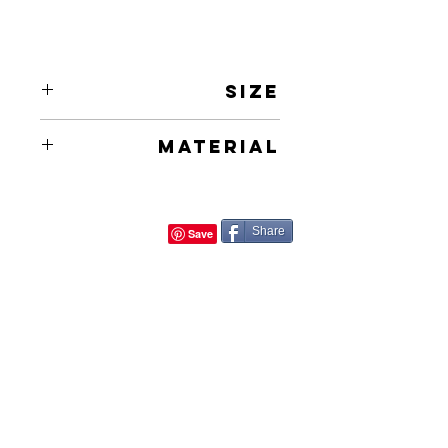
Size
46X26in
Material
Oil on Canvas
Share